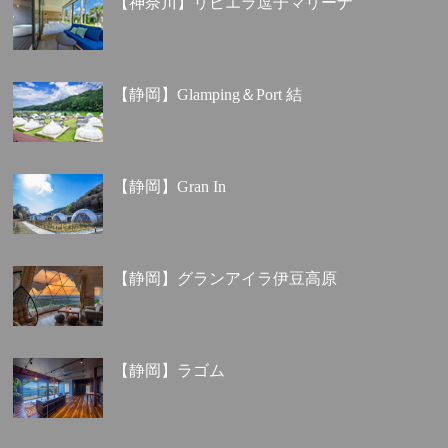
【神奈川】リビエラ逗子マリーナ
【静岡】Glamping＆Port 結
【静岡】Gran In
【静岡】グランアイラ伊豆高原
【静岡】ラゴム