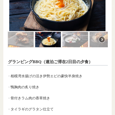
グランピングBBQ（連泊ご滞在2日目の夕食）
相模湾水揚げの活き伊勢エビの豪快半身焼き
鴨胸肉の炙り焼き
骨付きラム肉の香草焼き
タイラギのグラタン仕立て