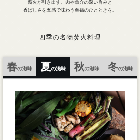
薪火が引き出す、肉や魚介の深い旨みと
香ばしさを五感で味わう至福のひとときを。
四季の名物焚火料理
春
夏
秋
冬
の滋味
の滋味
の滋味
の滋味