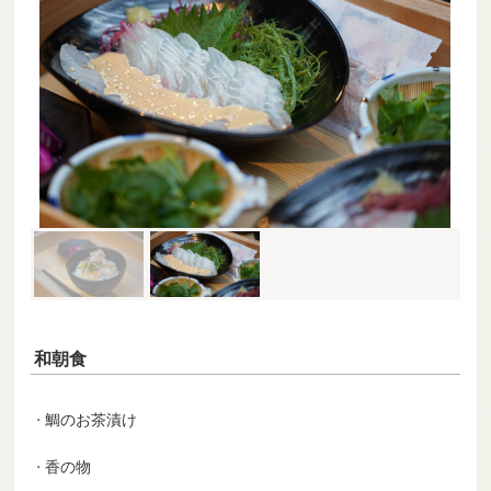
和朝食
鯛のお茶漬け
香の物