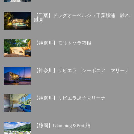
【千葉】ドッグオーベルジュ千葉勝浦 離れ
風月
【神奈川】モリトソラ箱根
【神奈川】リビエラ シーボニア マリーナ
【神奈川】リビエラ逗子マリーナ
【静岡】Glamping＆Port 結