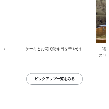
定）
ケーキとお花で記念日を華やかに
2種
ス”
ピックアップ一覧をみる