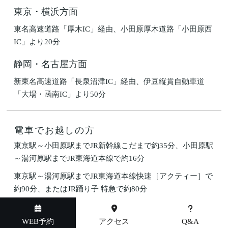
東京・横浜方面
東名高速道路「厚木IC」経由、小田原厚木道路「小田原西
IC」より20分
静岡・名古屋方面
新東名高速道路「長泉沼津IC」経由、伊豆縦貫自動車道
「大場・函南IC」より50分
電車でお越しの方
東京駅～小田原駅までJR新幹線こだまで約35分、小田原駅
～湯河原駅までJR東海道本線で約16分
東京駅～湯河原駅までJR東海道本線快速［アクティー］で
約90分、またはJR踊り子 特急で約80分
東京駅～熱海駅までJR新幹線こだまで約50分、熱海駅～湯
河原駅までJR東海道本線約5分
WEB予約
アクセス
Q&A